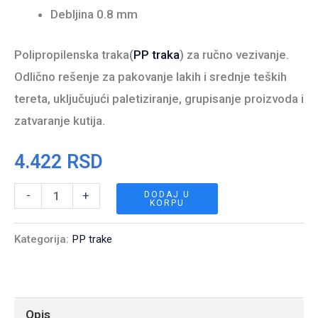
Debljina 0.8 mm
Polipropilenska traka(
PP traka
) za ručno vezivanje.
Odlično rešenje za pakovanje lakih i srednje teških
tereta, uključujući paletiziranje, grupisanje proizvoda i
zatvaranje kutija.
4.422
RSD
PP
-
+
DODAJ U
KORPU
traka
12
Kategorija:
PP trake
x
0.80
mm
Opis