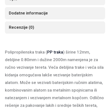
f.406
2000m
Dodatne informacije
crna
količina
Recenzije (0)
Polipropilenska traka (
PP traka
) širine 12mm,
debljine 0.80mm i dužine 2000m namenjena je za
ručno vezivanje tereta. Veća debljina trake i veća sila
kidanja omogućava lakše vezivanje baterijskim
alatom. Može se vezivati baterijskim ručnim alatima,
kombinovanim alatom sa metalnim spojnicama ili
natezanjem i vezivanjem metalnom kopčom. Odlično
rešenje za pakovanje lakih i srednje teških tereta,