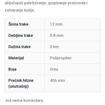
uključujući paletiziranje, grupisanje proizvoda i
zatvaranje kutija.
Širina trake
12 mm
Debljina trake
0.8 mm
Dužina trake
2 km
Materijal
Polipropilen
Boja
Crna
Prečnik hilzne
406 mm
(unutrašnji)
Još nema komentara.