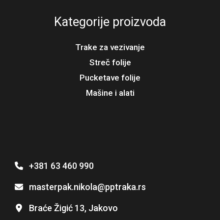
Kategorije proizvoda
Trake za vezivanje
Streč folije
Pucketave folije
Mašine i alati
+381 63 460 990
masterpak.nikola@pptraka.rs
Braće Žigić 13, Jakovo