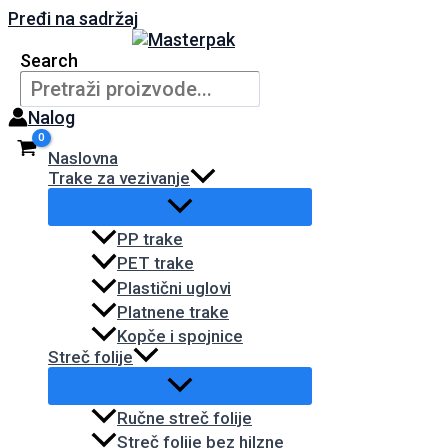
Pređi na sadržaj
Search
Nalog
Naslovna
Trake za vezivanje
PP trake
PET trake
Plastični uglovi
Platnene trake
Kopče i spojnice
Streč folije
Ručne streč folije
Streč folije bez hilzne