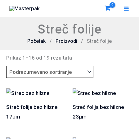
Pređi
na
sadržaj
Streč folije
Početak
Proizvodi
Streč folije
Prikaz 1–16 od 19 rezultata
Streč folija bez hilzne
Streč folija bez hilzne
17µm
23µm