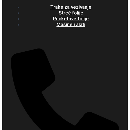
Trake za vezivanje
Streč folije
Pucketave folije
Mašine i alati