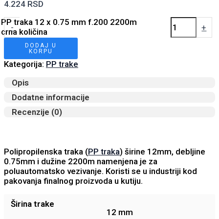
4.224
RSD
PP traka 12 x 0.75 mm f.200 2200m
-
+
crna količina
DODAJ U
KORPU
Kategorija:
PP trake
Opis
Dodatne informacije
Recenzije (0)
Polipropilenska traka (
PP traka
) širine 12mm, debljine
0.75mm i dužine 2200m namenjena je za
poluautomatsko vezivanje. Koristi se u industriji kod
pakovanja finalnog proizvoda u kutiju.
Širina trake
12 mm