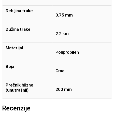
Debljina trake
0.75 mm
Dužina trake
2.2 km
Materijal
Polipropilen
Boja
Crna
Prečnik hilzne
200 mm
(unutrašnji)
Recenzije