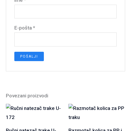
E-pošta
*
Povezani proizvodi
Ručni natezač trake U-
Razmotač kolica za PP i