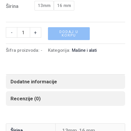
13mm
16 mm
Širina
Ručni
-
+
DODAJ U
KORPU
alat
za
Šifra proizvoda:
-
Kategorija:
Mašine i alati
PP
traku
(13mm
Dodatne informacije
i
16mm)
Recenzije (0)
količina
Širina
13mm, 16 mm