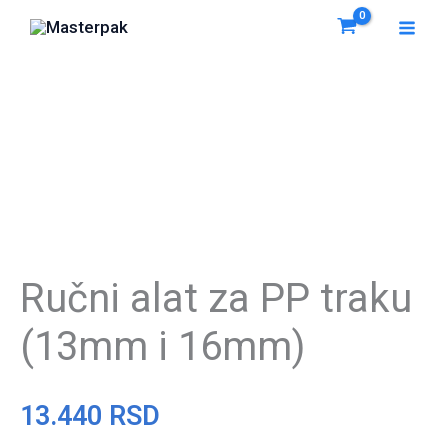
Pređi
na
sadržaj
Ručni alat za PP traku
(13mm i 16mm)
13.440
RSD