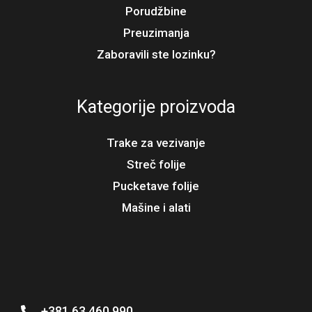
Porudžbine
Preuzimanja
Zaboravili ste lozinku?
Kategorije proizvoda
Trake za vezivanje
Streč folije
Pucketave folije
Mašine i alati
+381 63 460 990